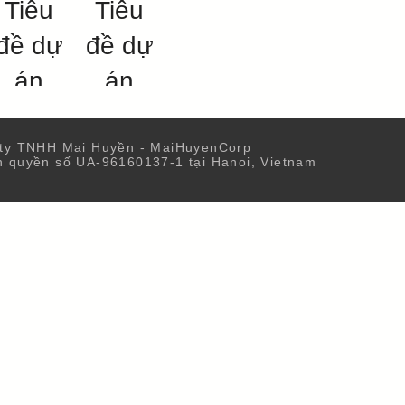
Tiêu
Tiêu
đề dự
đề dự
án
án
Đây là nơi
Đây là nơi
để mô tả
để mô tả
 ty TNHH Mai Huyền - MaiHuyenCorp
dự án. Hãy
dự án. Hãy
n quyền số UA-96160137-1 tại Hanoi, Vietnam
cho biết
cho biết
tổng quan
tổng quan
hoặc
hoặc
chuyên
chuyên
sâu - đó là
sâu - đó là
gì, điều gì
gì, điều gì
đã truyền
đã truyền
cảm hứng
cảm hứng
cho bạn,
cho bạn,
cách bạn
cách bạn
ạo ra hoặc
tạo ra hoặc
ất cứ điều
bất cứ điều