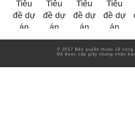
Tiêu
Tiêu
Tiêu
Tiêu
đề dự
đề dự
đề dự
đề dự
án
án
án
án
Đây là nơi
Đây là nơi
Đây là nơi
Đây là nơi
để mô tả
để mô tả
để mô tả
để mô tả
© 2017 Bản quyền thuộc về công
dự án. Hãy
dự án. Hãy
dự án. Hãy
dự án. Hãy
Đã được cấp giấy chứng nhận
bả
cho biết
cho biết
cho biết
cho biết
tổng quan
tổng quan
tổng quan
tổng quan
hoặc
hoặc
hoặc
hoặc
chuyên
chuyên
chuyên
chuyên
sâu - đó là
sâu - đó là
sâu - đó là
sâu - đó là
gì, điều gì
gì, điều gì
gì, điều gì
gì, điều gì
đã truyền
đã truyền
đã truyền
đã truyền
cảm hứng
cảm hứng
cảm hứng
cảm hứng
cho bạn,
cho bạn,
cho bạn,
cho bạn,
cách bạn
cách bạn
cách bạn
cách bạn
tạo ra hoặc
tạo ra hoặc
tạo ra hoặc
tạo ra hoặc
t
bất cứ điều
bất cứ điều
bất cứ điều
bất cứ điều
b