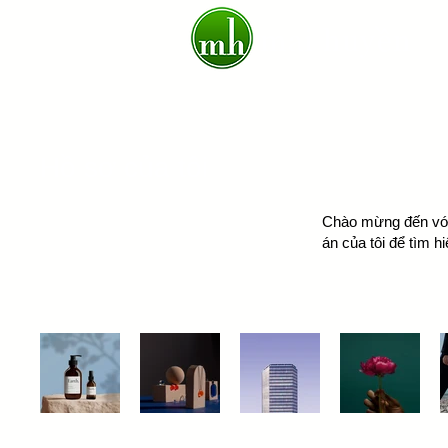
mai huyền
Hồ sơ của tôi
Chào mừng đến với 
án của tôi để tìm h