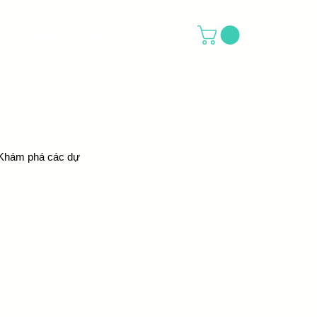
SẢN PHẨM
CAM KẾT
More
. Khám phá các dự