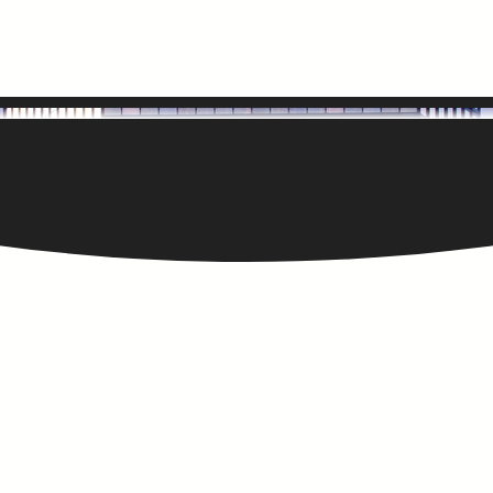
TRANG CHỦ
GIỚI THIỆU
HÌNH ẢNH