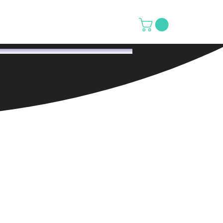
SẢN PHẨM
CAM KẾT
More